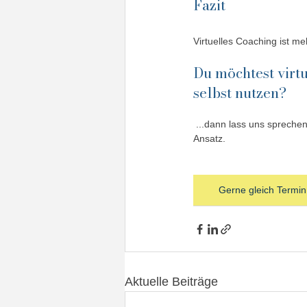
Fazit
Virtuelles Coaching ist meh
Du möchtest virt
selbst nutzen?
 ...dann lass uns sprechen - ich unterstütze Dich mit einem strukturierten, wirksamen und individuell abgestimmten 
Ansatz.
Gerne gleich Termin
Aktuelle Beiträge