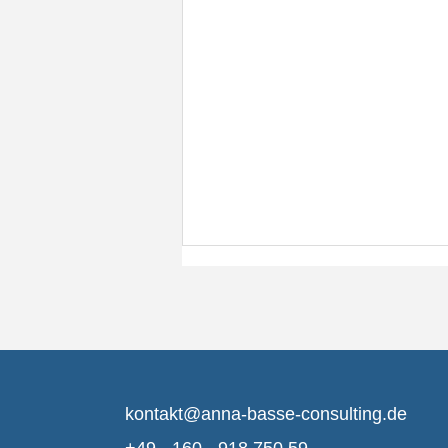
kontakt@anna-basse-consulting.de
Könnten ein paar Minuten
+49 - 160 - 918 750 59