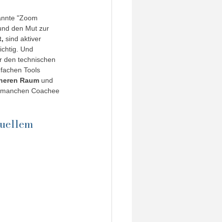
annte "Zoom 
und den Mut zur 
, 
sind aktiver 
chtig. Und 
r den technischen 
fachen Tools 
cheren Raum
 und 
n manchen Coachee 
tuellem 