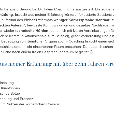
ls Herausforderung bei Digitalem Coaching herausgestellt: Die so gen
rmüdung
, braucht aus meiner Erfahrung kürzere, fokussierte Sessions 
 aufgrund des Bildschirmformats 
weniger Körpersprache sichtbar ist
eckten Anteilen", bewusste Kommunikation und gezieltes Nachfragen wi
er wieder 
technische Hürden
, denen ich mit klaren Vereinbarungen fü
ndere Kommunikationskanäle zum Beispiel), guter Vorbereitung und ein
Bedeutung von räumlicher Organisation - Coaching braucht einen 
si
geschlossenen, nicht einsehbaren Raum entstehen. Da habe ich scho
r Suche nach einem freien Besprechungsraum begleitet 😆.
aus meiner Erfahrung mit über zehn Jahren vir
elsetzung
 Klient:innen
isches Setup
ziehung und Präsenz
um Nutzen der körperlichen Präsenz