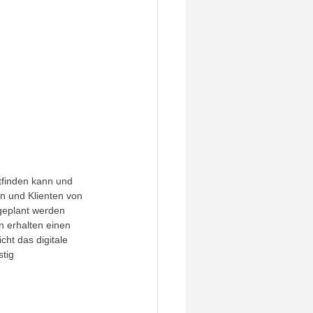
tfinden kann und 
nen und Klienten von 
 geplant werden 
 erhalten einen 
ht das digitale 
tig 