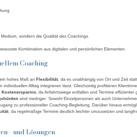
ehung
s Medium, sondern die Qualität des Coachings.
bewusste Kombination aus digitalen und persönlichen Elementen.
tuellem Coaching
t ein hohes Maß an 
Flexibilität
, da es unabhängig von Ort und Zeit stat
 individuellen Alltag integrieren lässt. Gleichzeitig profitieren Klientin
d Kostenersparnis
, da Anfahrtswege entfallen und Termine effizienter
gshürden
 sind niedriger: Sowohl Einzelpersonen als auch Unternehmen
ugang zu professioneller Coaching-Begleitung. Darüber hinaus ermöglic
ität
, da regelmäßige Termine deutlich leichter umzusetzen und langfris
en - und Lösungen